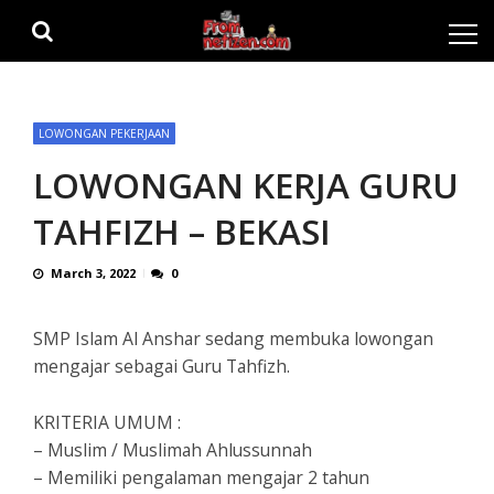
Skip
Skip
to
to
navigation
content
LOWONGAN PEKERJAAN
LOWONGAN KERJA GURU
TAHFIZH – BEKASI
March 3, 2022
0
SMP Islam Al Anshar sedang membuka lowongan
mengajar sebagai Guru Tahfizh.
KRITERIA UMUM :
– Muslim / Muslimah Ahlussunnah
– Memiliki pengalaman mengajar 2 tahun