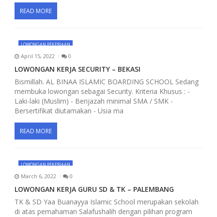
o
READ MORE
n
LOWONGAN PEKERJAAN
April 15, 2022
0
LOWONGAN KERJA SECURITY – BEKASI
Bismillah. AL BINAA ISLAMIC BOARDING SCHOOL Sedang
membuka lowongan sebagai Security. Kriteria Khusus : -
Laki-laki (Muslim) - Berijazah minimal SMA / SMK -
Bersertifikat diutamakan - Usia ma
READ MORE
LOWONGAN PEKERJAAN
March 6, 2022
0
LOWONGAN KERJA GURU SD & TK – PALEMBANG
TK & SD Yaa Buanayya Islamic School merupakan sekolah
di atas pemahaman Salafushalih dengan pilihan program