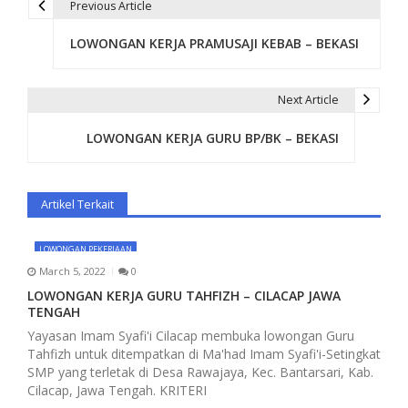
Previous Article
P
LOWONGAN KERJA PRAMUSAJI KEBAB – BEKASI
o
s
Next Article
t
LOWONGAN KERJA GURU BP/BK – BEKASI
n
a
Artikel Terkait
v
i
LOWONGAN PEKERJAAN
March 5, 2022
0
g
LOWONGAN KERJA GURU TAHFIZH – CILACAP JAWA
a
TENGAH
Yayasan Imam Syafi'i Cilacap membuka lowongan Guru
t
Tahfizh untuk ditempatkan di Ma'had Imam Syafi'i-Setingkat
SMP yang terletak di Desa Rawajaya, Kec. Bantarsari, Kab.
i
Cilacap, Jawa Tengah. KRITERI