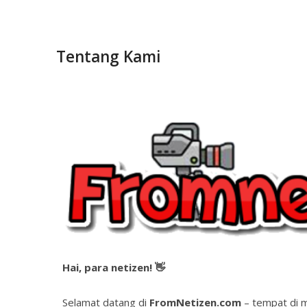
Bulan Desember dalam Sejarah: Peristiw
Kenapa Banyak Orang Mulai Rapih-Rapih 
Tentang Kami
Tren Konten Digital yang Selalu Muncul di
Terbaru
Mengapa Desember Identik dengan Musi
Peran Bulan Desember dalam Dunia Pend
Hai, para netizen! 👋
Selamat datang di
FromNetizen.com
– tempat di m