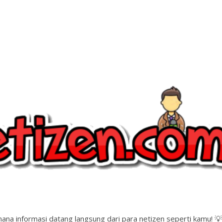
a Penting yang Sering Terlupakan
December 30, 2025
Data dan File di Bulan Desember?
December 30, 2025
 Akhir Tahun
December 30, 2025
m Hujan di Indonesia
December 30, 2025
idikan di Berbagai Negara
December 30, 2025
ana informasi datang langsung dari para netizen seperti kamu! 💡