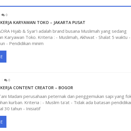
0
ERJA KARYAWAN TOKO – JAKARTA PUSAT
SAORA Hijab & Syar'i adalah brand busana Muslimah yang sedang
Karyawan Toko. Kriteria : - Muslimah, Akhwat - Shalat 5 waktu -
un - Pendidikan minim
E
0
KERJA CONTENT CREATOR – BOGOR
Tani Madani perusahaan peternak dan penggemukan sapi yang fo
han kurban. Kriteria : - Muslim ta'at - Tidak ada batasan pendidika
 30 tahun - Inisiatif
E