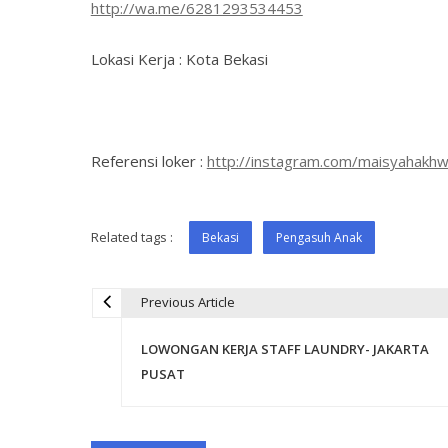
http://wa.me/6281293534453
Lokasi Kerja : Kota Bekasi
Referensi loker :
http://instagram.com/maisyahakhw
Related tags :
Bekasi
Pengasuh Anak
Previous Article
P
LOWONGAN KERJA STAFF LAUNDRY- JAKARTA
o
PUSAT
s