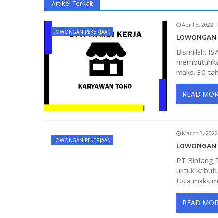
Artikel Terkait
t
April 3, 2022
n
LOWONGAN PEKERJAAN
LOWONGAN K
Bismillah. I
a
membutuhkan 
maks. 30 tah
v
READ MOR
i
g
March 3, 2022
LOWONGAN PEKERJAAN
LOWONGAN 
a
PT Bintang 
untuk kebutu
t
Usia maksimal
i
READ MOR