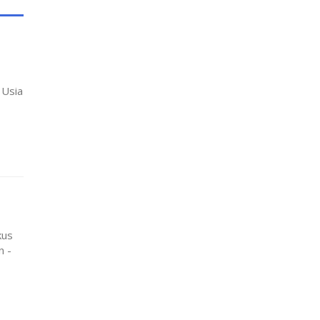
 Usia
kus
n -