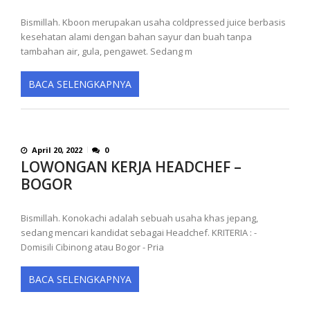
Bismillah. Kboon merupakan usaha coldpressed juice berbasis
kesehatan alami dengan bahan sayur dan buah tanpa
tambahan air, gula, pengawet. Sedang m
BACA SELENGKAPNYA
April 20, 2022
0
LOWONGAN KERJA HEADCHEF –
BOGOR
Bismillah. Konokachi adalah sebuah usaha khas jepang,
sedang mencari kandidat sebagai Headchef. KRITERIA : -
Domisili Cibinong atau Bogor - Pria
BACA SELENGKAPNYA
P