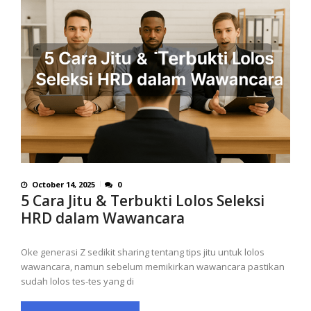
October 14, 2025
0
5 Cara Jitu & Terbukti Lolos Seleksi
HRD dalam Wawancara
Oke generasi Z sedikit sharing tentang tips jitu untuk lolos
wawancara, namun sebelum memikirkan wawancara pastikan
sudah lolos tes-tes yang di