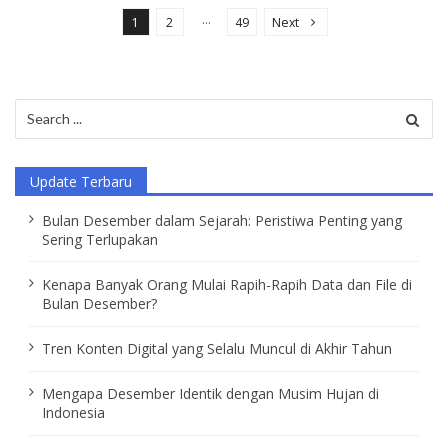
o
…
1
2
49
Next
s
t
s
Search
p
for:
a
Update Terbaru
g
i
Bulan Desember dalam Sejarah: Peristiwa Penting yang
Sering Terlupakan
n
a
Kenapa Banyak Orang Mulai Rapih-Rapih Data dan File di
t
Bulan Desember?
i
Tren Konten Digital yang Selalu Muncul di Akhir Tahun
o
n
Mengapa Desember Identik dengan Musim Hujan di
Indonesia