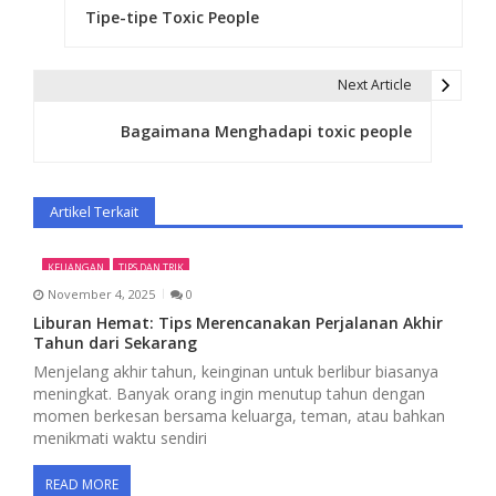
Tipe-tipe Toxic People
o
s
Next Article
t
Bagaimana Menghadapi toxic people
n
a
Artikel Terkait
v
i
KEUANGAN
TIPS DAN TRIK
November 4, 2025
0
g
Liburan Hemat: Tips Merencanakan Perjalanan Akhir
a
Tahun dari Sekarang
Menjelang akhir tahun, keinginan untuk berlibur biasanya
t
meningkat. Banyak orang ingin menutup tahun dengan
momen berkesan bersama keluarga, teman, atau bahkan
i
menikmati waktu sendiri
o
READ MORE