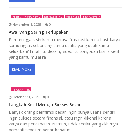
n
CERITA
PENDIDIKAN
PENGALAMAN
SELF-CARE
TIPS DAN TRIK
November 5, 2025
0
Awal yang Sering Terlupakan
Pernah nggak sih kamu merasa frustrasi karena hasil karya
kamu nggak sebanding sama usaha yang udah kamu
keluarkan? Entah itu desain, video, tulisan, atau bisnis kecil
yang kamu mulai ra
READ MORE
TIPS DAN TRIK
October 31, 2025
0
Langkah Kecil Menuju Sukses Besar
Banyak orang bermimpi besar: ingin punya usaha sendiri,
ingin sukses secara finansial, atau ingin dikenal karena
karya dan pencapaian. Namun, tidak sedikit yang akhirnya
berhenti sebelum benar-benar m