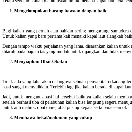
Tetapi sebelum kalian memutuskan untuk menaiki kapal laut, ada bebe
Mengelompokan b
arang
b
awaan
dengan baik
Bagi kalian yang pernah atau bahkan sering mengarungi samudera de
Untuk kalian yang baru pertama kali menaiki kapal laut alangkah ba
Dengan tempo waktu perjalanan yang lama, disarankan kalian untuk 
ditaruh pada bagian tas yang mudah untuk dijangkau dan tidak menyul
Menyiapkan
Obat-Obatan
Tidak ada yang tahu akan datangnya sebuah penyakit. Terkadang terjad
pasti sangat menyulitkan. Terlebih lagi jika kalian berada di kapal 
Jadi, untuk mengantisipasi hal tersebut baiknya kalian selalu membaw
setelah berhasil tiba di pelabuhan kalian bisa langsung segera menuj
untuk anti mabuk, obat diare, obat pusing kepala serta paracetamol.
Membawa bekal/m
akanan
y
ang
c
ukup