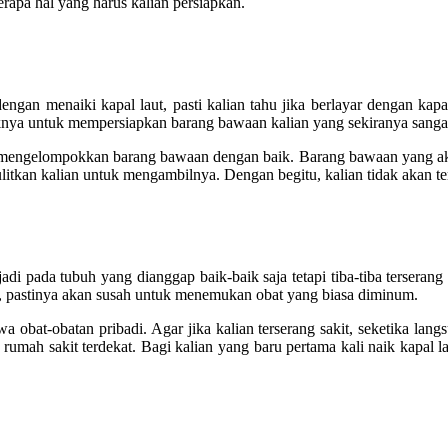
rapa hal yang harus kalian persiapkan.
ngan menaiki kapal laut, pasti kalian tahu jika berlayar dengan ka
iknya untuk mempersiapkan barang bawaan kalian yang sekiranya sangat
mengelompokkan barang bawaan dengan baik. Barang bawaan yang akan se
itkan kalian untuk mengambilnya. Dengan begitu, kalian tidak akan ter
i pada tubuh yang dianggap baik-baik saja tetapi tiba-tiba terserang sa
laut, pastinya akan susah untuk menemukan obat yang biasa diminum.
a obat-obatan pribadi. Agar jika kalian terserang sakit, seketika langs
u rumah sakit terdekat. Bagi kalian yang baru pertama kali naik kapal 