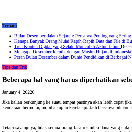
Terbaru
Bulan Desember dalam Sejarah: Peristiwa Penting yang Serin
Kenapa Banyak Orang Mulai Rapih-Rapih Data dan File di B
Tren Konten Digital yang Selalu Muncul di Akhir Tahun
Decem
Mengapa Desember Identik dengan Musim Hujan di Indonesi
Peran Bulan Desember dalam Dunia Pendidikan di Berbagai 
Tips dan Trik
Beberapa hal yang harus diperhatikan seb
January 4, 2022
0
Jika kalian berkunjung ke suatu tempat pastinya akan lebih cepat jik
kendaraan bermotor, mobil ataupun kereta api. Jadi biasanya pilihan
Tetapi sayangnya, tidak semua orang bisa memiliki dana yang cukup 