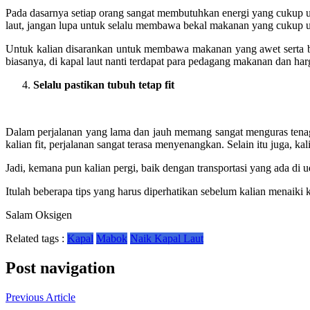
Pada dasarnya setiap orang sangat membutuhkan energi yang cukup un
laut, jangan lupa untuk selalu membawa bekal makanan yang cukup u
Untuk kalian disarankan untuk membawa makanan yang awet serta be
biasanya, di kapal laut nanti terdapat para pedagang makanan dan har
Selalu p
astikan
t
ubuh
t
etap
f
it
Dalam perjalanan yang lama dan jauh memang sangat menguras tenaga
kalian fit, perjalanan sangat terasa menyenangkan. Selain itu juga, 
Jadi, kemana pun kalian pergi, baik dengan transportasi yang ada di u
Itulah beberapa tips yang harus diperhatikan sebelum kalian menaiki k
Salam Oksigen
Related tags :
Kapal
Mabok
Naik Kapal Laut
Post navigation
Previous Article