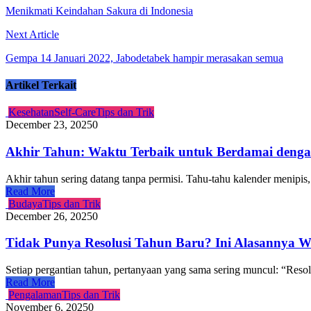
Menikmati Keindahan Sakura di Indonesia
Next Article
Gempa 14 Januari 2022, Jabodetabek hampir merasakan semua
Artikel Terkait
Kesehatan
Self-Care
Tips dan Trik
December 23, 2025
0
Akhir Tahun: Waktu Terbaik untuk Berdamai dengan
Akhir tahun sering datang tanpa permisi. Tahu-tahu kalender menipis, 
Read More
Budaya
Tips dan Trik
December 26, 2025
0
Tidak Punya Resolusi Tahun Baru? Ini Alasannya W
Setiap pergantian tahun, pertanyaan yang sama sering muncul: “Reso
Read More
Pengalaman
Tips dan Trik
November 6, 2025
0