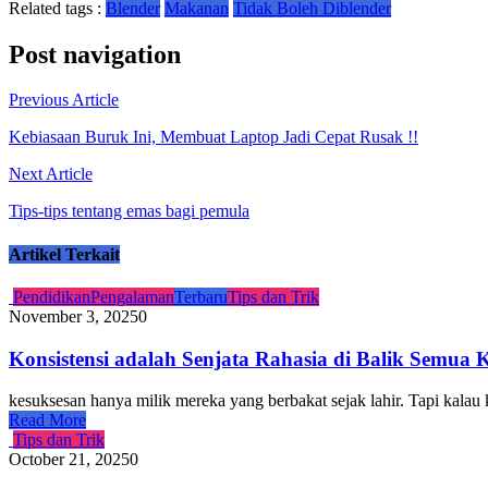
Related tags :
Blender
Makanan
Tidak Boleh Diblender
Post navigation
Previous Article
Kebiasaan Buruk Ini, Membuat Laptop Jadi Cepat Rusak !!
Next Article
Tips-tips tentang emas bagi pemula
Artikel Terkait
Pendidikan
Pengalaman
Terbaru
Tips dan Trik
November 3, 2025
0
Konsistensi adalah Senjata Rahasia di Balik Semua 
kesuksesan hanya milik mereka yang berbakat sejak lahir. Tapi kalau
Read More
Tips dan Trik
October 21, 2025
0