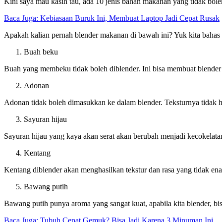
Kini saya mau kasih tau, ada 10 jenis bahan makanan yang tidak boleh 
Baca Juga: Kebiasaan Buruk Ini, Membuat Laptop Jadi Cepat Rusak
Apakah kalian pernah blender makanan di bawah ini? Yuk kita bahas s
Buah beku
Buah yang membeku tidak boleh diblender. Ini bisa membuat blender r
Adonan
Adonan tidak boleh dimasukkan ke dalam blender. Teksturnya tidak 
Sayuran hijau
Sayuran hijau yang kaya akan serat akan berubah menjadi kecokelata
Kentang
Kentang diblender akan menghasilkan tekstur dan rasa yang tidak ena
Bawang putih
Bawang putih punya aroma yang sangat kuat, apabila kita blender, bi
Baca Juga: Tubuh Cepat Gemuk? Bisa Jadi Karena 3 Minuman Ini