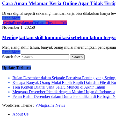
Cara Aman Melamar Kerja Online Agar Tidak Terti
Di era digital seperti sekarang, mencari kerja bisa dilakukan hanya 
Read More
Cerita
Pengalaman
Terbaru
Tips dan Trik
November 1, 2025
0
Meningkatkan skill komunikasi sebelum tahun berga
Menjelang akhir tahun, banyak orang mulai merenungkan pencapaian y
Read More
Search for:
Update Terbaru
Bulan Desember dalam Sejarah: Peristiwa Penting yang Sering
Kenapa Banyak Orang Mulai Rapih-Rapih Data dan File di B
Tren Konten Digital yang Selalu Muncul di Akhir Tahun
Mengapa Desember Identik dengan Musim Hujan di Indonesia
Peran Bulan Desember dalam Dunia Pendidikan di Berbagai N
WordPress Theme :
VMagazine News
About Us