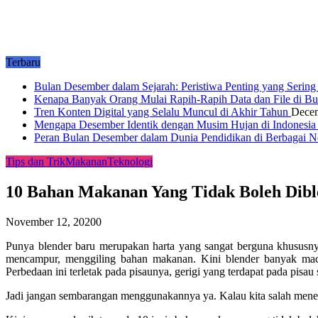
Terbaru
Bulan Desember dalam Sejarah: Peristiwa Penting yang Serin
Kenapa Banyak Orang Mulai Rapih-Rapih Data dan File di B
Tren Konten Digital yang Selalu Muncul di Akhir Tahun
Decem
Mengapa Desember Identik dengan Musim Hujan di Indonesi
Peran Bulan Desember dalam Dunia Pendidikan di Berbagai 
Tips dan Trik
Makanan
Teknologi
10 Bahan Makanan Yang Tidak Boleh Dibl
November 12, 2020
0
Punya blender baru merupakan harta yang sangat berguna khususnya 
mencampur, menggiling bahan makanan. Kini blender banyak maca
Perbedaan ini terletak pada pisaunya, gerigi yang terdapat pada pisa
Jadi jangan sembarangan menggunakannya ya. Kalau kita salah menemp