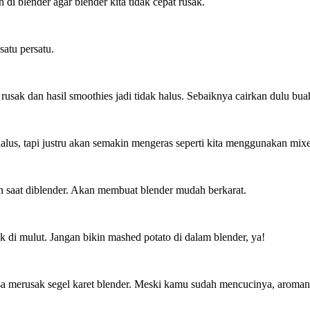
di blender agar blender kita tidak cepat rusak.
atu persatu.
usak dan hasil smoothies jadi tidak halus. Sebaiknya cairkan dulu bu
halus, tapi justru akan semakin mengeras seperti kita menggunakan 
n saat diblender. Akan membuat blender mudah berkarat.
k di mulut. Jangan bikin mashed potato di dalam blender, ya!
sa merusak segel karet blender. Meski kamu sudah mencucinya, aromanya