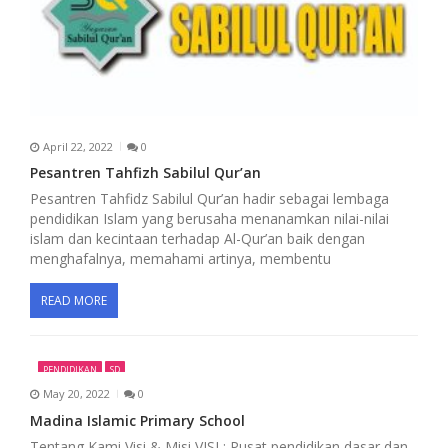
a
t
i
o
n
April 22, 2022
0
Pesantren Tahfizh Sabilul Qur’an
Pesantren Tahfidz Sabilul Qur’an hadir sebagai lembaga
pendidikan Islam yang berusaha menanamkan nilai-nilai
islam dan kecintaan terhadap Al-Qur’an baik dengan
menghafalnya, memahami artinya, membentu
READ MORE
PENDIDIKAN
SD
May 20, 2022
0
Madina Islamic Primary School
Tentang Kami Visi & Misi VISI : Pusat pendidikan dasar dan