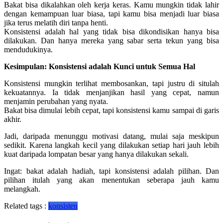
Bakat bisa dikalahkan oleh kerja keras. Kamu mungkin tidak lahir
dengan kemampuan luar biasa, tapi kamu bisa menjadi luar biasa
jika terus melatih diri tanpa henti.
Konsistensi adalah hal yang tidak bisa dikondisikan hanya bisa
dilakukan. Dan hanya mereka yang sabar serta tekun yang bisa
mendudukinya.
Kesimpulan: Konsistensi adalah Kunci untuk Semua Hal
Konsistensi mungkin terlihat membosankan, tapi justru di situlah
kekuatannya. Ia tidak menjanjikan hasil yang cepat, namun
menjamin perubahan yang nyata.
Bakat bisa dimulai lebih cepat, tapi konsistensi kamu sampai di garis
akhir.
Jadi, daripada menunggu motivasi datang, mulai saja meskipun
sedikit. Karena langkah kecil yang dilakukan setiap hari jauh lebih
kuat daripada lompatan besar yang hanya dilakukan sekali.
Ingat: bakat adalah hadiah, tapi konsistensi adalah pilihan. Dan
pilihan itulah yang akan menentukan seberapa jauh kamu
melangkah.
Related tags :
konsisten