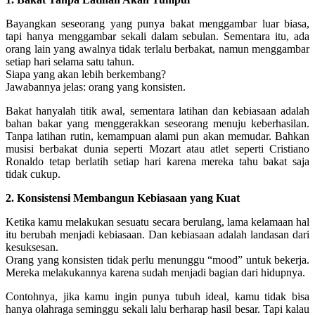
Bayangkan seseorang yang punya bakat menggambar luar biasa,
tapi hanya menggambar sekali dalam sebulan. Sementara itu, ada
orang lain yang awalnya tidak terlalu berbakat, namun menggambar
setiap hari selama satu tahun.
Siapa yang akan lebih berkembang?
Jawabannya jelas: orang yang konsisten.
Bakat hanyalah titik awal, sementara latihan dan kebiasaan adalah
bahan bakar yang menggerakkan seseorang menuju keberhasilan.
Tanpa latihan rutin, kemampuan alami pun akan memudar. Bahkan
musisi berbakat dunia seperti Mozart atau atlet seperti Cristiano
Ronaldo tetap berlatih setiap hari karena mereka tahu bakat saja
tidak cukup.
2. Konsistensi Membangun Kebiasaan yang Kuat
Ketika kamu melakukan sesuatu secara berulang, lama kelamaan hal
itu berubah menjadi kebiasaan. Dan kebiasaan adalah landasan dari
kesuksesan.
Orang yang konsisten tidak perlu menunggu “mood” untuk bekerja.
Mereka melakukannya karena sudah menjadi bagian dari hidupnya.
Contohnya, jika kamu ingin punya tubuh ideal, kamu tidak bisa
hanya olahraga seminggu sekali lalu berharap hasil besar. Tapi kalau