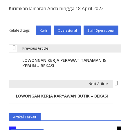
Kirimkan lamaran Anda hingga 18 April 2022
Related tags :
Kurir
Operasional
Staff Operasional
Previous Article
P
LOWONGAN KERJA PERAWAT TANAMAN &
o
KEBUN – BEKASI
s
t
Next Article
n
LOWONGAN KERJA KARYAWAN BUTIK – BEKASI
a
v
Artikel Terkait
i