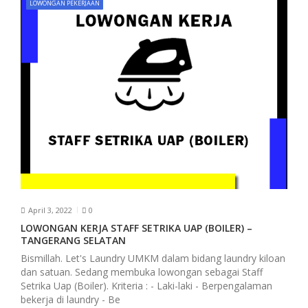
LOWONGAN PEKERJAAN
g
a
t
i
o
n
April 3, 2022
0
LOWONGAN KERJA STAFF SETRIKA UAP (BOILER) –
TANGERANG SELATAN
Bismillah. Let's Laundry UMKM dalam bidang laundry kiloan
dan satuan. Sedang membuka lowongan sebagai Staff
Setrika Uap (Boiler). Kriteria : - Laki-laki - Berpengalaman
bekerja di laundry - Be