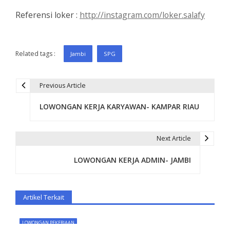
Referensi loker :
http://instagram.com/loker.salafy
Related tags :
Jambi
SPG
Previous Article
P
LOWONGAN KERJA KARYAWAN- KAMPAR RIAU
o
s
Next Article
t
LOWONGAN KERJA ADMIN- JAMBI
n
a
Artikel Terkait
v
i
LOWONGAN PEKERJAAN