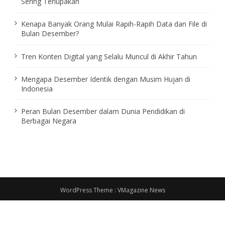
Sering Terlupakan
Kenapa Banyak Orang Mulai Rapih-Rapih Data dan File di
Bulan Desember?
Tren Konten Digital yang Selalu Muncul di Akhir Tahun
Mengapa Desember Identik dengan Musim Hujan di
Indonesia
Peran Bulan Desember dalam Dunia Pendidikan di
Berbagai Negara
WordPress Theme :
VMagazine News
About Us
Contact Us
Disclaimer
Privacy Policy
Term And Conditions
Sitemap