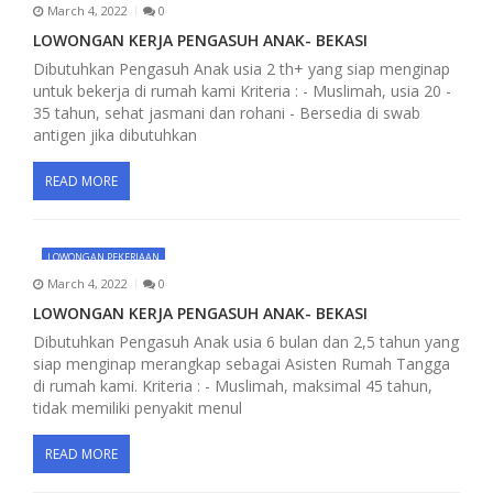
March 4, 2022
0
g
LOWONGAN KERJA PENGASUH ANAK- BEKASI
a
Dibutuhkan Pengasuh Anak usia 2 th+ yang siap menginap
untuk bekerja di rumah kami Kriteria : - Muslimah, usia 20 -
t
35 tahun, sehat jasmani dan rohani - Bersedia di swab
antigen jika dibutuhkan
i
o
READ MORE
n
LOWONGAN PEKERJAAN
March 4, 2022
0
LOWONGAN KERJA PENGASUH ANAK- BEKASI
Dibutuhkan Pengasuh Anak usia 6 bulan dan 2,5 tahun yang
siap menginap merangkap sebagai Asisten Rumah Tangga
di rumah kami. Kriteria : - Muslimah, maksimal 45 tahun,
tidak memiliki penyakit menul
READ MORE