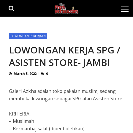
Skip
Skip
to
to
navigation
content
LOWONGAN PEKERJAAN
LOWONGAN KERJA SPG /
ASISTEN STORE- JAMBI
March 5, 2022
0
Galeri Azkha adalah toko pakaian muslim, sedang
membuka lowongan sebagai SPG atau Asisten Store.
KRITERIA :
– Muslimah
– Bermanhaj salaf (dipeebolehkan)