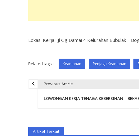
Lokasi Kerja : Jl Gg Damai 4 Kelurahan Bubulak – B
Related tags :
Keamanan
Penjaga Keamanan
Previous Article
P
LOWONGAN KERJA TENAGA KEBERSIHAN – BEKAS
o
s
Artikel Terkait
t