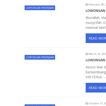
February 28, 
n
LOWONGAN PEKERJAAN
LOWONGAN K
Bismillah. 
a
musyrifah. 
minimal MA/l
v
READ MOR
i
March 10, 202
g
LOWONGAN PEKERJAAN
LOWONGAN K
Resto Ikan 
a
berkembang,
KRITERIA : - 
t
READ MOR
i
o
October 11, 2