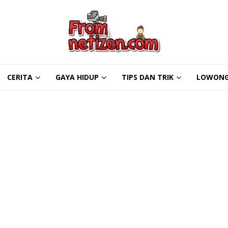
en
CERITA
GAYA HIDUP
TIPS DAN TRIK
LOWONG
 Muncul di Akhir Tahun
DECEMBER 30, 2025
gan Musim Hujan di Indonesia
DECEMBER 30, 2025