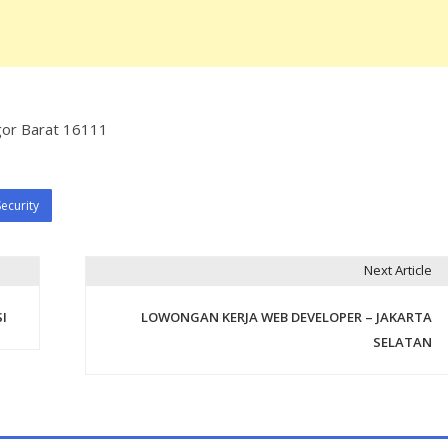
ogor Barat 16111
Security
Next Article
I
LOWONGAN KERJA WEB DEVELOPER – JAKARTA
SELATAN