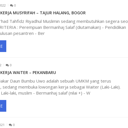
2022
0
ERJA MUSYRIFAH – TAJUR HALANG, BOGOR
Ma'had Tahfidz Riyadhul Muslimin sedang membutuhkan segera se
KRITERIA : Perempuan Bermanhaj Salaf (diutamakan) - Pendidikan
ulusan pesantren - Ber
E
2
0
ERJA WAITER – PEKANBARU
Bakar Daun Bumbu Uwo adalah sebuah UMKM yang terus
 sedang membuka lowongan kerja sebagai Waiter (Laki-Laki).
Laki-laki, muslim - Bermanhaj salaf (nilai +) - W
E
021
0