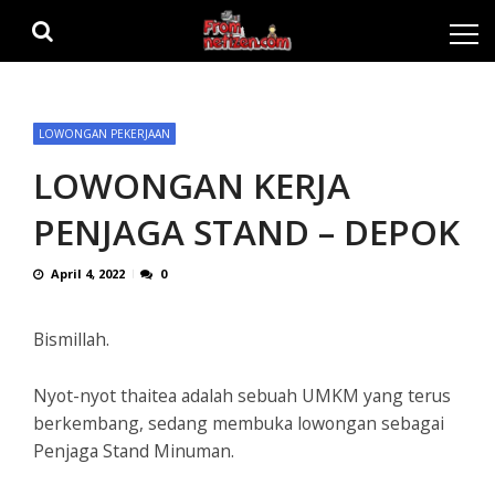
Skip
Skip
to
to
navigation
content
LOWONGAN PEKERJAAN
LOWONGAN KERJA
PENJAGA STAND – DEPOK
April 4, 2022
0
Bismillah.
Nyot-nyot thaitea adalah sebuah UMKM yang terus
berkembang, sedang membuka lowongan sebagai
Penjaga Stand Minuman.