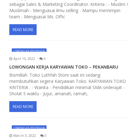
sebagai Sales & Marketing Coordinator. Kriteria : - Muslim /
i
Muslimah - Menguasai ilmu selling - Mampu memimpin
team - Menguasai Ms. Offic
o
n
READ MORE
LOWONGAN PEKERJAAN
April 15, 2022
0
LOWONGAN KERJA KARYAWAN TOKO – PEKANBARU
Bismillah. Toko Luthfah Store saat ini sedang
membutuhkan segera Karyawan Toko. KARYAWAN TOKO
KRITERIA : - Wanita - Pendidikan minimal SMA sederajat -
Sholat 5 waktu - Jujur, amanah, ramah,
READ MORE
LOWONGAN PEKERJAAN
March 3, 2022
0