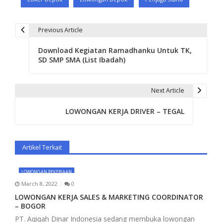
Previous Article
P
Download Kegiatan Ramadhanku Untuk TK,
o
SD SMP SMA (List Ibadah)
s
t
Next Article
n
LOWONGAN KERJA DRIVER – TEGAL
a
v
Artikel Terkait
i
LOWONGAN PEKERJAAN
g
March 8, 2022
0
a
LOWONGAN KERJA SALES & MARKETING COORDINATOR
– BOGOR
t
PT. Aqiqah Dinar Indonesia sedang membuka lowongan