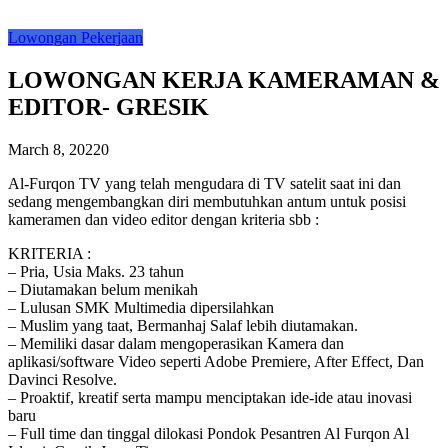
Lowongan Pekerjaan
LOWONGAN KERJA KAMERAMAN &
EDITOR- GRESIK
March 8, 2022
0
Al-Furqon TV yang telah mengudara di TV satelit saat ini dan
sedang mengembangkan diri membutuhkan antum untuk posisi
kameramen dan video editor dengan kriteria sbb :
KRITERIA :
– Pria, Usia Maks. 23 tahun
– Diutamakan belum menikah
– Lulusan SMK Multimedia dipersilahkan
– Muslim yang taat, Bermanhaj Salaf lebih diutamakan.
– Memiliki dasar dalam mengoperasikan Kamera dan
aplikasi/software Video seperti Adobe Premiere, After Effect, Dan
Davinci Resolve.
– Proaktif, kreatif serta mampu menciptakan ide-ide atau inovasi
baru
– Full time dan tinggal dilokasi Pondok Pesantren Al Furqon Al