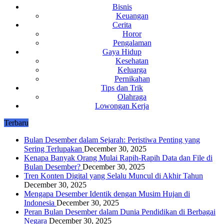
Fromnetizen
Kumpulan Update Informasi dan Loker Dari Netizen
Bisnis
Keuangan
Cerita
Horor
Pengalaman
Gaya Hidup
Kesehatan
Keluarga
Pernikahan
Tips dan Trik
Olahraga
Lowongan Kerja
Terbaru
Bulan Desember dalam Sejarah: Peristiwa Penting yang
Sering Terlupakan
December 30, 2025
Kenapa Banyak Orang Mulai Rapih-Rapih Data dan File di
Bulan Desember?
December 30, 2025
Tren Konten Digital yang Selalu Muncul di Akhir Tahun
December 30, 2025
Mengapa Desember Identik dengan Musim Hujan di
Indonesia
December 30, 2025
Peran Bulan Desember dalam Dunia Pendidikan di Berbagai
Negara
December 30, 2025