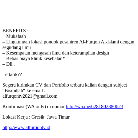
BENEFITS :
– Mukafaah
– Lingkungan lokasi pondok pesantren Al-Furqon Al-Islami dengan
segudang ilmu
– Kesempatan mengasah ilmu dan keterampilan design
– Bebas biaya klinik kesehatan*
– Dll..
Tertarik??
Segera kirimkan CV dan Portfolio terbaru kalian dengan subject
“Bismillah“ ke email :
alfurqontv2021@gmail.com
Konfirmasi (WA only) di nomor
http://wa.me/6281802380623
Lokasi Kerja : Gresik, Jawa Timur
http://www.alfurqontv.id