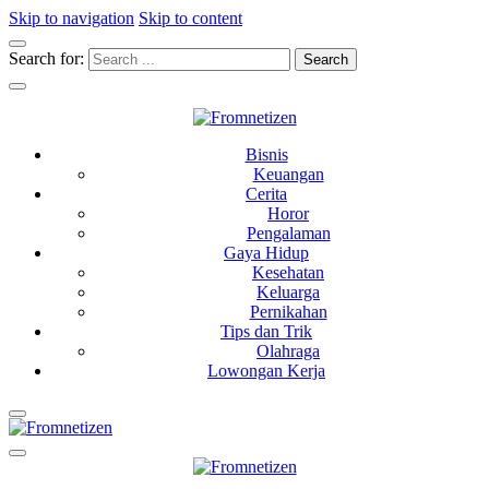
Skip to navigation
Skip to content
Search for:
Fromnetizen
Kumpulan Update Informasi dan Loker Dari Netizen
Bisnis
Keuangan
Cerita
Horor
Pengalaman
Gaya Hidup
Kesehatan
Keluarga
Pernikahan
Tips dan Trik
Olahraga
Lowongan Kerja