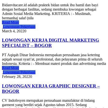
Bidanvitacare.id adalah praktek bidan untuk ibu hamil dan bayi
dengan berbagai fasilitas, sedang membuka lowongan sebagai
Admin Sosial Media Marketing. KRITERIA : - Muslimah,
bermanhaj salaf (nila
Read More
Lowongan Pekerjaan
March 4, 2022
0
LOWONGAN KERJA DIGITAL MARKETING
SPECIALIST – BOGOR
PT Aqiqah Dinar Indonesia merupakan perusahaan jasa ketering
aqiqah sesuai syari’at, profesional, dan pelayanan prima di seluruh
Indonesia. Kriteria : - Membuat materi produk dan advertising media
Read More
Lowongan Pekerjaan
February 28, 2022
0
LOWONGAN KERJA GRAPHIC DESIGNER –
BOGOR
CV Indofesyen merupakan perusahaan manufaktur di bidang
garment yang berdiri sejak Agustus tahun 2015. Sedang