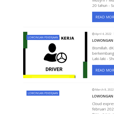
Musyrif / Mu
a
20 tahun - 
v
READ MOR
i
April 4, 2022
LOWONGAN PEKERJAAN
LOWONGAN K
g
Bismillah. d
berkembang,
a
Laki-laki - Sh
t
READ MOR
i
March 8, 2022
o
LOWONGAN PEKERJAAN
LOWONGAN K
Cloud expre
n
februari 2021