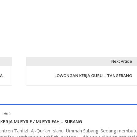
Next Article
TA
LOWONGAN KERJA GURU – TANGERANG
0
ERJA MUSYRIF / MUSYRIFAH – SUBANG
ntren Tahfizh Al-Qur’an Islahul Ummah Subang. Sedang membut