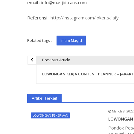
email : info@masjidtrans.com
Referensi :
http://instagram.com/loker.salafy
Related tags :
Imam Masjid
Previous Article
P
LOWONGAN KERJA CONTENT PLANNER – JAKAR
o
s
Artikel Terkait
t
March 8, 2022
LOWONGAN PEKERJAAN
LOWONGAN K
n
Pondok Pesa