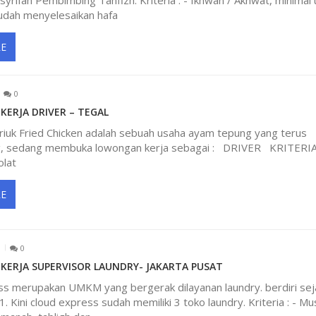
syrifah Pembimbing Tahfizh. Kriteria : - Ikhwan / Akhwat, minimal 
Sudah menyelesaikan hafa
E
0
ERJA DRIVER – TEGAL
Kriuk Fried Chicken adalah sebuah usaha ayam tepung yang terus
 sedang membuka lowongan kerja sebagai : DRIVER KRITERIA 
olat
E
0
ERJA SUPERVISOR LAUNDRY- JAKARTA PUSAT
ss merupakan UMKM yang bergerak dilayanan laundry. berdiri sej
. Kini cloud express sudah memiliki 3 toko laundry. Kriteria : - Mu