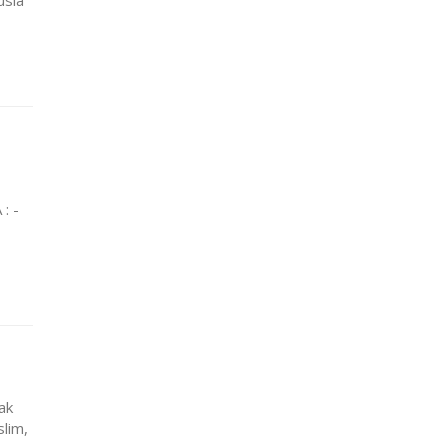
usia
: -
ak
slim,