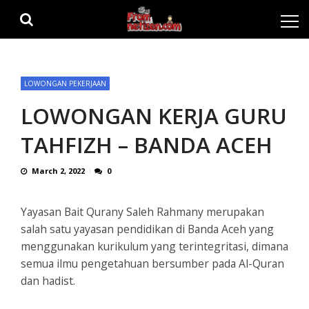
Skip
Skip
to
to
navigation
content
LOWONGAN PEKERJAAN
LOWONGAN KERJA GURU
TAHFIZH – BANDA ACEH
March 2, 2022
0
Yayasan Bait Qurany Saleh Rahmany merupakan
salah satu yayasan pendidikan di Banda Aceh yang
menggunakan kurikulum yang terintegritasi, dimana
semua ilmu pengetahuan bersumber pada Al-Quran
dan hadist.