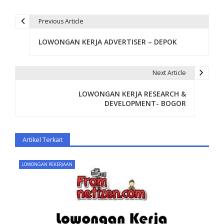
Previous Article
P
LOWONGAN KERJA ADVERTISER – DEPOK
o
s
Next Article
t
LOWONGAN KERJA RESEARCH &
n
DEVELOPMENT- BOGOR
a
v
Artikel Terkait
i
LOWONGAN PEKERJAAN
g
a
t