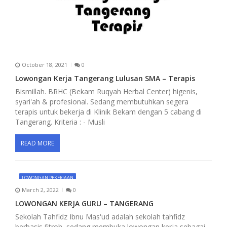
i
o
n
October 18, 2021
0
Lowongan Kerja Tangerang Lulusan SMA – Terapis
Bismillah. BRHC (Bekam Ruqyah Herbal Center) higenis,
syari'ah & profesional. Sedang membutuhkan segera
terapis untuk bekerja di Klinik Bekam dengan 5 cabang di
Tangerang. Kriteria : - Musli
READ MORE
LOWONGAN PEKERJAAN
March 2, 2022
0
LOWONGAN KERJA GURU – TANGERANG
Sekolah Tahfidz Ibnu Mas'ud adalah sekolah tahfidz
berbasis fitroh, sedang membuka lowongan kerja sebagai