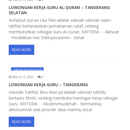
a
LOWONGAN KERJA GURU AL-QURAN – TANGERANG
t
SELATAN
Hufadzul Qur'an Ulul Fikri adalah sebuah sekolah islam
i
tahfidz berlandaskan pemahaman salaf, sedang
membutuhkan sebagai Guru Al-Quran. KRITERIA : - Akhwat
o
- Pendidikan min SMA/pesantren - Sehat
n
READ MORE
LOWONGAN PEKERJAAN
March 2, 2022
0
LOWONGAN KERJA GURU – TANGERANG
Sekolah Tahfidz Ibnu Mas'ud adalah sekolah tahfidz
berbasis fitroh, sedang membuka lowongan kerja sebagai
Guru. KRITERIA : - Muslim/muslimah - Bermanhaj
ahlussunnah wal jama'ah 'alaa manhaj assal
READ MORE