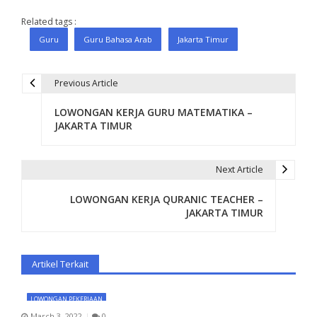
Related tags :
Guru
Guru Bahasa Arab
Jakarta Timur
Previous Article
P
LOWONGAN KERJA GURU MATEMATIKA –
o
JAKARTA TIMUR
s
t
Next Article
n
LOWONGAN KERJA QURANIC TEACHER –
JAKARTA TIMUR
a
v
Artikel Terkait
i
g
LOWONGAN PEKERJAAN
March 3, 2022
0