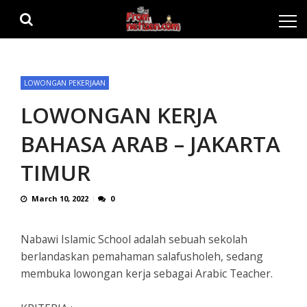
Skip
Skip
to
to
navigation
content
LOWONGAN PEKERJAAN
LOWONGAN KERJA
BAHASA ARAB – JAKARTA
TIMUR
March 10, 2022
0
Nabawi Islamic School adalah sebuah sekolah
berlandaskan pemahaman salafusholeh, sedang
membuka lowongan kerja sebagai Arabic Teacher.