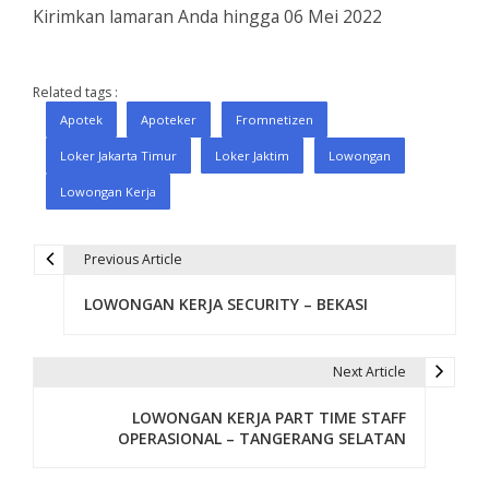
Kirimkan lamaran Anda hingga 06 Mei 2022
Related tags :
Apotek
Apoteker
Fromnetizen
Loker Jakarta Timur
Loker Jaktim
Lowongan
Lowongan Kerja
Previous Article
P
LOWONGAN KERJA SECURITY – BEKASI
o
s
Next Article
t
LOWONGAN KERJA PART TIME STAFF
n
OPERASIONAL – TANGERANG SELATAN
a