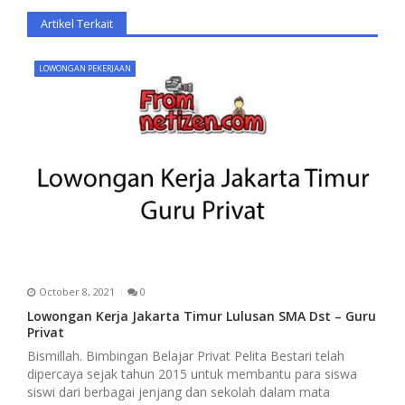
v
Artikel Terkait
i
LOWONGAN PEKERJAAN
g
a
t
i
o
n
October 8, 2021
0
Lowongan Kerja Jakarta Timur Lulusan SMA Dst – Guru
Privat
Bismillah. Bimbingan Belajar Privat Pelita Bestari telah
dipercaya sejak tahun 2015 untuk membantu para siswa
siswi dari berbagai jenjang dan sekolah dalam mata