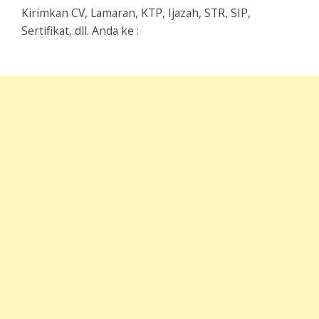
Kirimkan CV, Lamaran, KTP, Ijazah, STR, SIP,
Sertifikat, dll. Anda ke :