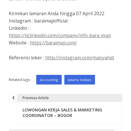
Kirimkan lamaran Anda hingga 07 April 2022
Instagram : baraimajiofficial
Linkedin :
https://id.linkedin.com/company/info-bara-imaji
Website :
https://baraimaji.com/
Referensi loker :
http://instagram.com/maisyahid
Related tags :
Accounting
Jakarta Selatan
Previous Article
P
LOWONGAN KERJA SALES & MARKETING
o
COORDINATOR – BOGOR
s