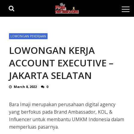
Skip
Skip
to
to
navigation
content
LOWONGAN PEKERJAAN
LOWONGAN KERJA
ACCOUNT EXECUTIVE –
JAKARTA SELATAN
March 8, 2022
0
Bara Imaji merupakan perusahaan digital agency
yang berfokus pada Brand Ambassador, KOL, &
Influencer untuk membantu UMKM Indonesia dalam
memperluas pasarnya.