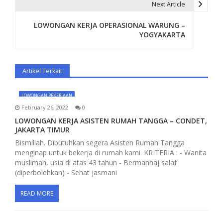
t
Next Article
n
LOWONGAN KERJA OPERASIONAL WARUNG –
YOGYAKARTA
a
v
Artikel Terkait
i
g
LOWONGAN PEKERJAAN
February 26, 2022
0
a
LOWONGAN KERJA ASISTEN RUMAH TANGGA – CONDET,
t
JAKARTA TIMUR
Bismillah. Dibutuhkan segera Asisten Rumah Tangga
i
menginap untuk bekerja di rumah kami. KRITERIA : - Wanita
muslimah, usia di atas 43 tahun - Bermanhaj salaf
o
(diperbolehkan) - Sehat jasmani
n
READ MORE