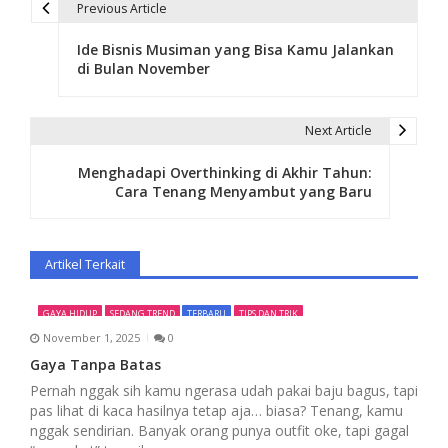
Previous Article
P
Ide Bisnis Musiman yang Bisa Kamu Jalankan
o
di Bulan November
s
t
Next Article
n
Menghadapi Overthinking di Akhir Tahun:
Cara Tenang Menyambut yang Baru
a
v
Artikel Terkait
i
g
GAYA HIDUP
SEDANG TREND
TERBARU
TIPS DAN TRIK
November 1, 2025
0
a
Gaya Tanpa Batas
t
Pernah nggak sih kamu ngerasa udah pakai baju bagus, tapi
pas lihat di kaca hasilnya tetap aja… biasa? Tenang, kamu
i
nggak sendirian. Banyak orang punya outfit oke, tapi gagal