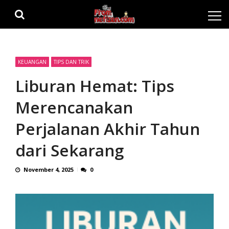
Skip
Skip
to
to
navigation
content
KEUANGAN
TIPS DAN TRIK
Liburan Hemat: Tips
Merencanakan
Perjalanan Akhir Tahun
dari Sekarang
November 4, 2025
0