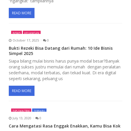
“ngangkat” tampilannya
o
n
READ MORE
BISNIS
KEUANGAN
October 17, 2025
0
Bukti Rezeki Bisa Datang dari Rumah: 10 Ide Bisnis
Simpel 2025
Siapa bilang mulai bisnis harus punya modal besar?Banyak
orang sukses justru memulai dari rumah dengan peralatan
sederhana, modal terbatas, dan tekad kuat. Di era digital
seperti sekarang, peluang us
READ MORE
TIPS DAN TRIK
TERBARU
July 13, 2020
0
Cara Mengatasi Rasa Enggak Enakkan, Kamu Bisa Kok