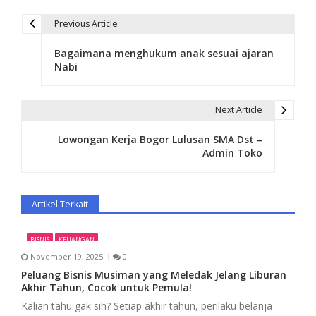
Previous Article
P
Bagaimana menghukum anak sesuai ajaran
o
Nabi
s
t
Next Article
n
Lowongan Kerja Bogor Lulusan SMA Dst –
Admin Toko
a
v
Artikel Terkait
i
g
BISNIS
KEUANGAN
November 19, 2025
0
a
Peluang Bisnis Musiman yang Meledak Jelang Liburan
t
Akhir Tahun, Cocok untuk Pemula!
Kalian tahu gak sih? Setiap akhir tahun, perilaku belanja
i