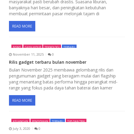
masyarakat pasti berubah drastis. Suasana liburan,
banyaknya hari besar, dan peningkatan kebutuhan
o
membuat permintaan pasar melonjak tajam di
n
READ MORE
BISNIS
GAYA HIDUP
TEKNOLOGI
TERBARU
November 11, 2025
0
Rilis gadget terbaru bulan november
Bulan November 2025 membawa gelombang rilis dan
pengumuman gadget yang beragam mulai dari flagship
yang menantang batas performa hingga perangkat mid-
range yang fokus pada daya tahan baterai dan kamer
READ MORE
KEUANGAN
PENDIDIKAN
TERBARU
TIPS DAN TRIK
July 3, 2020
0