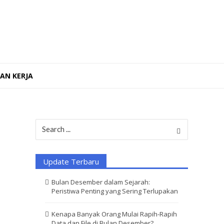
AN KERJA
Search
for:
Update Terbaru
Bulan Desember dalam Sejarah:
Peristiwa Penting yang Sering Terlupakan
Kenapa Banyak Orang Mulai Rapih-Rapih
Data dan File di Bulan Desember?