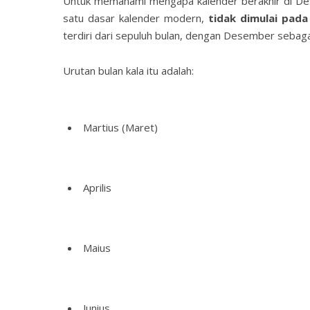
Untuk memahami mengapa kalender berakhir di Dese
satu dasar kalender modern,
tidak dimulai pada
terdiri dari sepuluh bulan, dengan Desember sebaga
Urutan bulan kala itu adalah:
Martius (Maret)
Aprilis
Maius
Junius