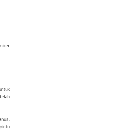
ember
ntuk
telah
anus,
pintu