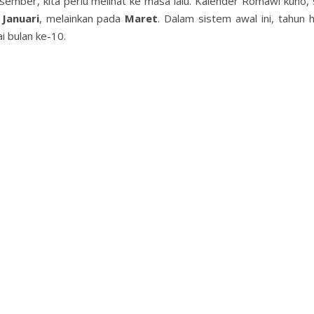
mber, kita perlu melihat ke masa lalu. Kalender Romawi kuno, 
 Januari
, melainkan pada
Maret
. Dalam sistem awal ini, tahun 
i bulan ke-10.