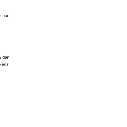
asaan
n dan
kenal