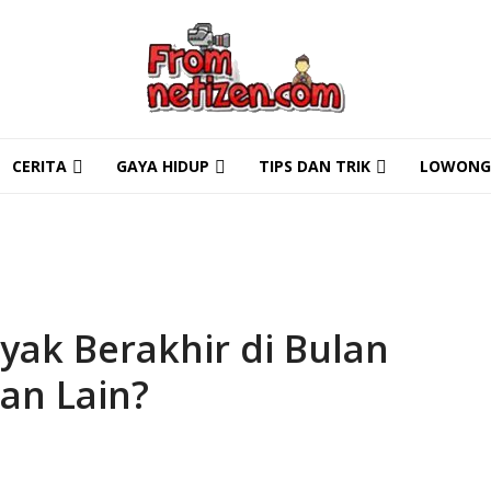
en
CERITA
GAYA HIDUP
TIPS DAN TRIK
LOWONG
a Penting yang Sering Terlupakan
December 30, 2025
Data dan File di Bulan Desember?
December 30, 2025
 Akhir Tahun
December 30, 2025
m Hujan di Indonesia
December 30, 2025
idikan di Berbagai Negara
December 30, 2025
ak Berakhir di Bulan
an Lain?