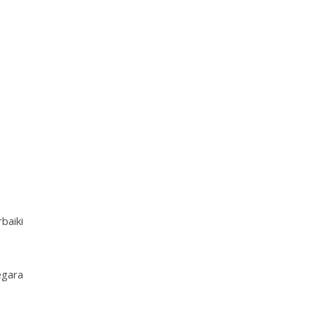
baiki
egara