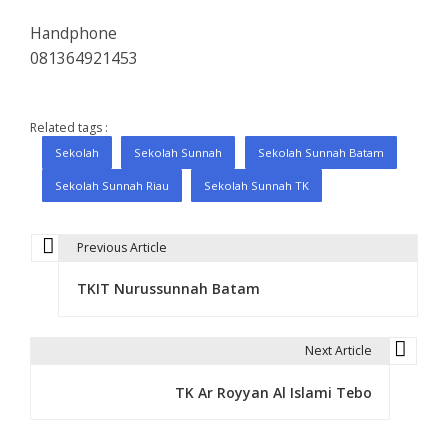
Handphone
081364921453
Related tags :
Sekolah
Sekolah Sunnah
Sekolah Sunnah Batam
Sekolah Sunnah Riau
Sekolah Sunnah TK
Previous Article
P
TKIT Nurussunnah Batam
o
s
Next Article
t
TK Ar Royyan Al Islami Tebo
n
a