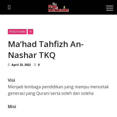
Skip
Skip
to
to
navigation
content
PENDIDIKAN
TK
Ma’had Tahfizh An-
Nashar TKQ
April 23, 2022
0
Visi
Menjadi lembaga pendidikan yang mampu mencetak
generasi yang Qurani serta soleh dan soleha
Misi