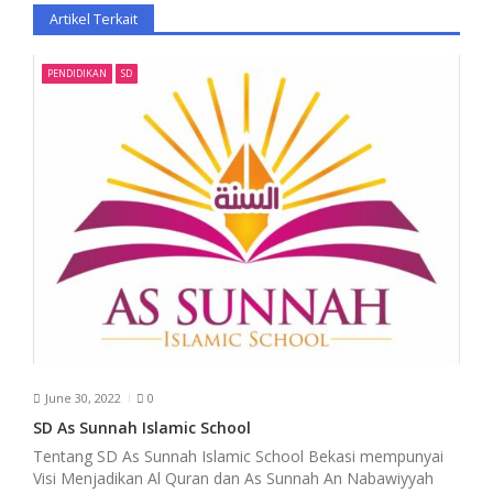
Artikel Terkait
v
i
PENDIDIKAN
SD
g
a
t
i
o
n
June 30, 2022
0
SD As Sunnah Islamic School
Tentang SD As Sunnah Islamic School Bekasi mempunyai
Visi Menjadikan Al Quran dan As Sunnah An Nabawiyyah