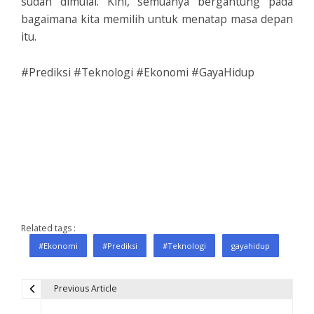
sudah dimulai. Kini, semuanya bergantung pada
bagaimana kita memilih untuk menatap masa depan
itu.
#Prediksi #Teknologi #Ekonomi #GayaHidup
Related tags :
#Ekonomi
#Prediksi
#Teknologi
gayahidup
Previous Article
P