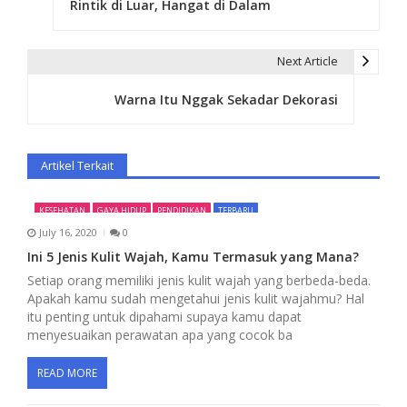
Rintik di Luar, Hangat di Dalam
o
s
Next Article
t
Warna Itu Nggak Sekadar Dekorasi
n
a
Artikel Terkait
v
i
KESEHATAN
GAYA HIDUP
PENDIDIKAN
TERBARU
July 16, 2020
0
g
Ini 5 Jenis Kulit Wajah, Kamu Termasuk yang Mana?
a
Setiap orang memiliki jenis kulit wajah yang berbeda-beda.
Apakah kamu sudah mengetahui jenis kulit wajahmu? Hal
t
itu penting untuk dipahami supaya kamu dapat
menyesuaikan perawatan apa yang cocok ba
i
o
READ MORE