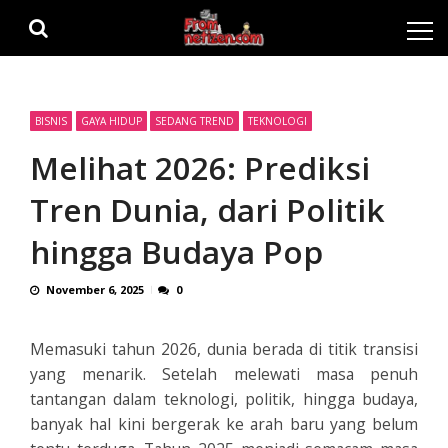
Skip
Skip
to
to
navigation
content
BISNIS
GAYA HIDUP
SEDANG TREND
TEKNOLOGI
Melihat 2026: Prediksi
Tren Dunia, dari Politik
hingga Budaya Pop
November 6, 2025
0
Memasuki tahun 2026, dunia berada di titik transisi
yang menarik. Setelah melewati masa penuh
tantangan dalam teknologi, politik, hingga budaya,
banyak hal kini bergerak ke arah baru yang belum