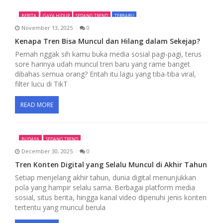
n
BERITA
GAYA HIDUP
SEDANG TREND
TERBARU
November 13, 2025
0
Kenapa Tren Bisa Muncul dan Hilang dalam Sekejap?
Pernah nggak sih kamu buka media sosial pagi-pagi, terus
sore harinya udah muncul tren baru yang rame banget
dibahas semua orang? Entah itu lagu yang tiba-tiba viral,
filter lucu di TikT
READ MORE
BUDAYA
SEDANG TREND
December 30, 2025
0
Tren Konten Digital yang Selalu Muncul di Akhir Tahun
Setiap menjelang akhir tahun, dunia digital menunjukkan
pola yang hampir selalu sama. Berbagai platform media
sosial, situs berita, hingga kanal video dipenuhi jenis konten
tertentu yang muncul berula